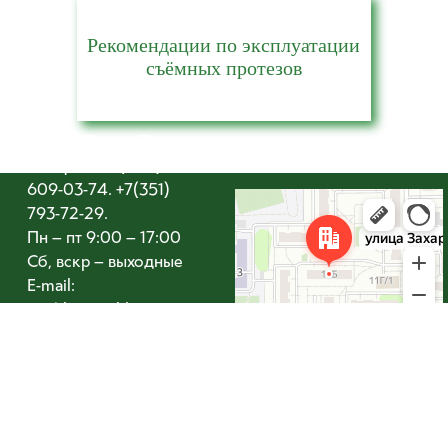
Рекомендации по эксплуатации
съёмных протезов
ООО «Птичка Тари»
Телефон: +7 (902)
609-03-74. +7(351)
Челябинск
793-72-29.
Улица Захаренко, 11Б — Яндекс Карты
Пн – пт 9:00 – 17:00
Сб, вскр – выходные
E-mail:
Ptichkatari@bk.ru
Адрес: г. Челябинск,
ул. Захаренко,11Б
Все права защищены.
Стоматология ©
2015